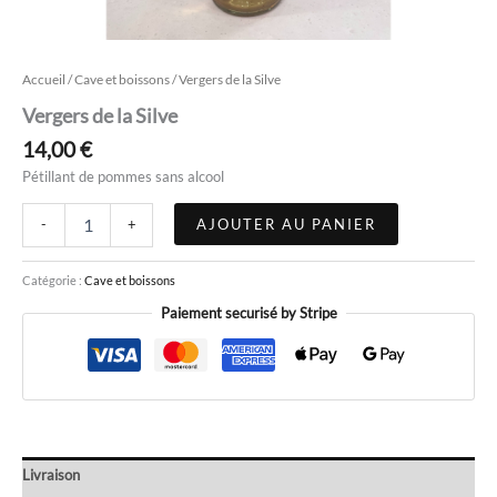
Accueil
/
Cave et boissons
/ Vergers de la Silve
Vergers de la Silve
14,00
€
Pétillant de pommes sans alcool
AJOUTER AU PANIER
-
+
Catégorie :
Cave et boissons
Paiement securisé by Stripe
Livraison