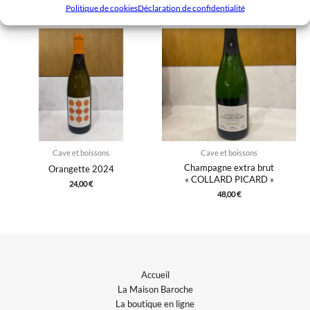
Politique de cookies
Déclaration de confidentialité
Cave et boissons
Cave et boissons
Champagne extra brut
Orangette 2024
« COLLARD PICARD »
24,00
€
48,00
€
Accueil
La Maison Baroche
La boutique en ligne