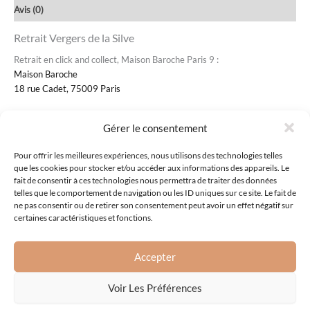
Avis (0)
Retrait Vergers de la Silve
Retrait en click and collect, Maison Baroche Paris 9 :
Maison Baroche
18 rue Cadet, 75009 Paris
Gérer le consentement
Produits similaires
Pour offrir les meilleures expériences, nous utilisons des technologies telles
que les cookies pour stocker et/ou accéder aux informations des appareils. Le
fait de consentir à ces technologies nous permettra de traiter des données
telles que le comportement de navigation ou les ID uniques sur ce site. Le fait de
ne pas consentir ou de retirer son consentement peut avoir un effet négatif sur
certaines caractéristiques et fonctions.
Accepter
Cave et boissons
Cave et boissons
Voir Les Préférences
Quincy vin blanc de Loire
Haute côte de Nuits
25,00
€
31,00
€