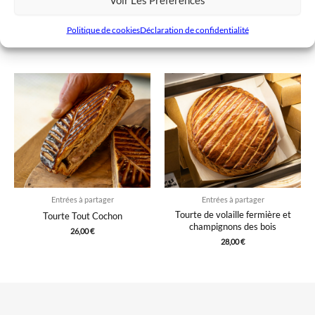
Entrées à partager
Entrées à partager
Pizza individuelle
Oeuf mayonnaise
Politique de cookies
Déclaration de confidentialité
6,00
€
3,50
€
Entrées à partager
Entrées à partager
Tourte de volaille fermière et
Tourte Tout Cochon
champignons des bois
26,00
€
28,00
€