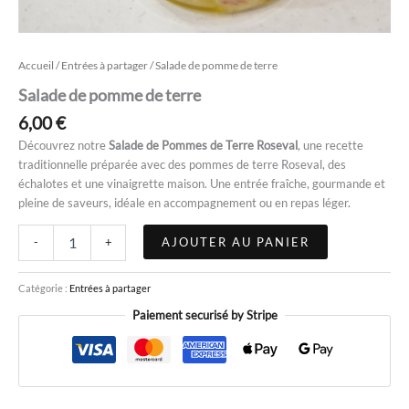
Accueil
/
Entrées à partager
/ Salade de pomme de terre
Salade de pomme de terre
6,00
€
Découvrez notre
Salade de Pommes de Terre Roseval
, une recette
traditionnelle préparée avec des pommes de terre Roseval, des
échalotes et une vinaigrette maison. Une entrée fraîche, gourmande et
pleine de saveurs, idéale en accompagnement ou en repas léger.
AJOUTER AU PANIER
-
+
Catégorie :
Entrées à partager
Paiement securisé by Stripe