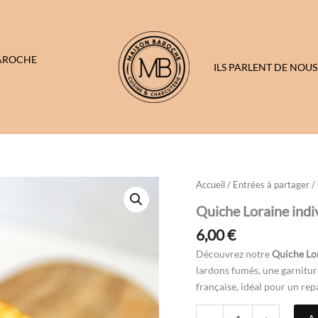
BAROCHE
ILS PARLENT DE NOUS
quantité
Accueil
/
Entrées à partager
/ 
de
Quiche Loraine indi
Quiche
Loraine
6,00
€
individuelle
Découvrez notre
Quiche Lor
lardons fumés, une garniture
française, idéal pour un re