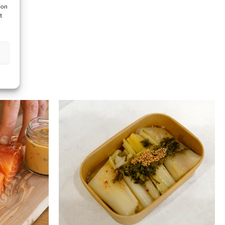
ion
t