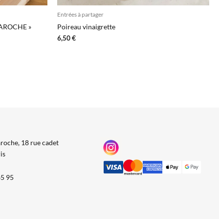
Entrées à partager
BAROCHE »
Poireau vinaigrette
6,50
€
roche, 18 rue cadet
is
65 95