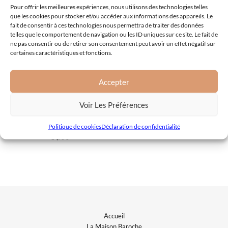
Pour offrir les meilleures expériences, nous utilisons des technologies telles
que les cookies pour stocker et/ou accéder aux informations des appareils. Le
fait de consentir à ces technologies nous permettra de traiter des données
telles que le comportement de navigation ou les ID uniques sur ce site. Le fait de
ne pas consentir ou de retirer son consentement peut avoir un effet négatif sur
certaines caractéristiques et fonctions.
Accepter
Voir Les Préférences
Entrées à partager
Saumon Mariné à l’aneth de la
« MAISON BAROCHE »
Politique de cookies
Déclaration de confidentialité
14,70
€
Accueil
La Maison Baroche