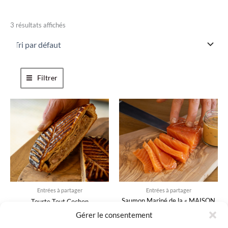
3 résultats affichés
Filtrer
Entrées à partager
Entrées à partager
Saumon Mariné de la « MAISON
Tourte Tout Cochon
BAROCHE »
26,00
€
Gérer le consentement
14,85
€