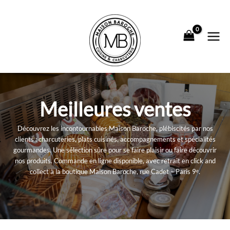
Aller
au
contenu
Meilleures ventes
Découvrez les incontournables Maison Baroche, plébiscités par nos
clients : charcuteries, plats cuisinés, accompagnements et spécialités
gourmandes. Une sélection sûre pour se faire plaisir ou faire découvrir
nos produits. Commande en ligne disponible, avec retrait en click and
collect à la boutique Maison Baroche, rue Cadet – Paris 9ᵉ.